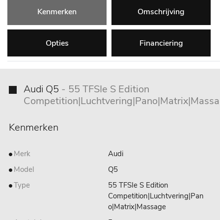
Kenmerken
Omschrijving
Opties
Financiering
Audi Q5
- 55 TFSIe S Edition
Competition|Luchtvering|Pano|Matrix|Mass
Kenmerken
Merk
Audi
Model
Q5
Type
55 TFSIe S Edition
Competition|Luchtvering|Pan
o|Matrix|Massage