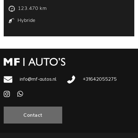
123.470 km
Hybride
info@mf-autos.nl
+31642055275
Contact