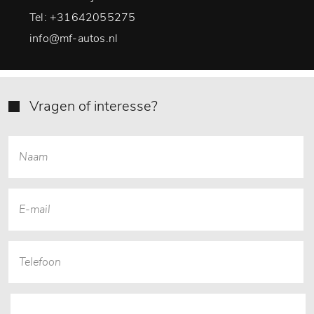
Tel:
+31642055275
info@mf-autos.nl
Vragen of interesse?