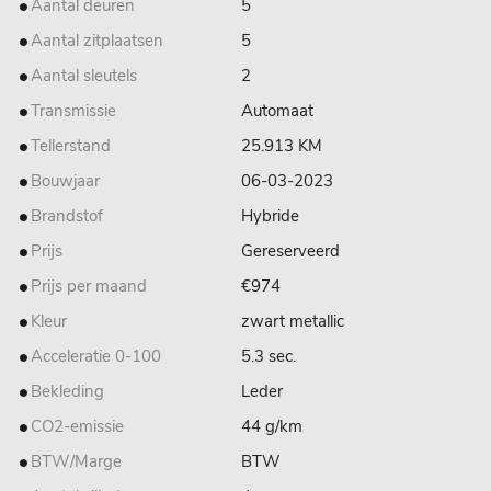
Aantal deuren
5
Aantal zitplaatsen
5
Aantal sleutels
2
Transmissie
Automaat
Tellerstand
25.913 KM
Bouwjaar
06-03-2023
Brandstof
Hybride
Prijs
Gereserveerd
Prijs per maand
€974
Kleur
zwart metallic
Acceleratie 0-100
5.3 sec.
Bekleding
Leder
CO2-emissie
44 g/km
BTW/Marge
BTW