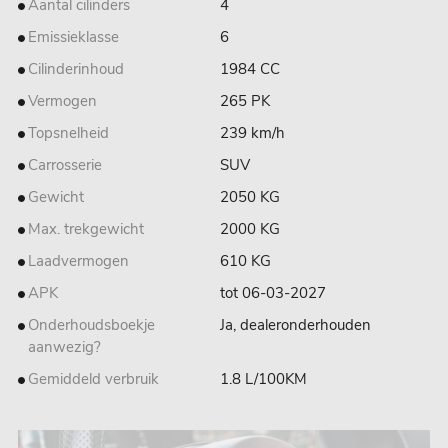
Aantal cilinders
4
Emissieklasse
6
Cilinderinhoud
1984 CC
Vermogen
265 PK
Topsnelheid
239 km/h
Carrosserie
SUV
Gewicht
2050 KG
Max. trekgewicht
2000 KG
Laadvermogen
610 KG
APK
tot 06-03-2027
Onderhoudsboekje
Ja, dealeronderhouden
aanwezig?
Gemiddeld verbruik
1.8 L/100KM