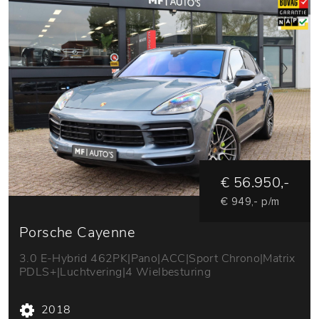
€ 56.950,-
€ 949,- p/m
Porsche Cayenne
3.0 E-Hybrid 462PK|Pano|ACC|Sport Chrono|Matrix
PDLS+|Luchtvering|4 Wielbesturing
2018