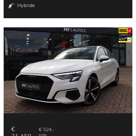
Hybride
€
€ 524,-
p/m