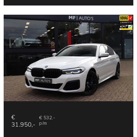
€
€ 532,-
31.950,-
p/m