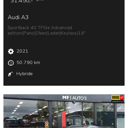
31.450,-
Audi A3
Sportback 40 TFSIe Advanced
edition|Pano|Sfeer|Leder|Keyless|18"
2021
50.790 km
Hybride