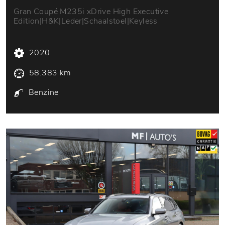
Gran Coupé M235i xDrive High Executive
Edition|H&K|Leder|Schaalstoel|Keyless
2020
58.383 km
Benzine