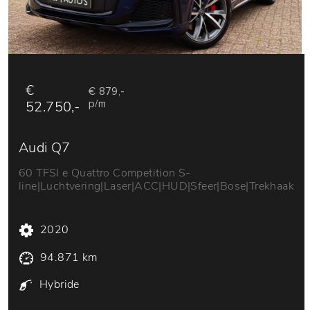
€
€ 879,-
52.750,-
p/m
Audi Q7
60 TFSI e Quattro Competition S-
line|Luchtvering|Laser|ACC|HUD|Sfeer|Bose|Trekhaak
2020
94.871 km
Hybride