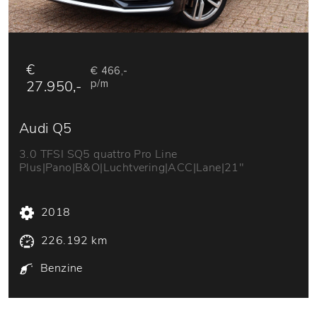
€
€ 466,-
27.950,-
p/m
Audi Q5
3.0 TFSI SQ5 quattro Pro Line
Plus|Pano|B&O|Luchtvering|ACC|Lane|21"
2018
226.192 km
Benzine