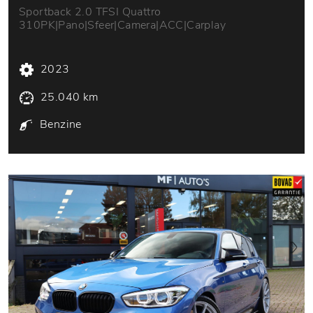
Sportback 2.0 TFSI Quattro
310PK|Pano|Sfeer|Camera|ACC|Carplay
2023
25.040 km
Benzine