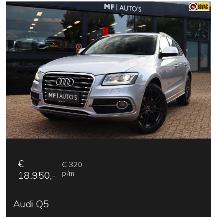
€
€ 320,-
18.950,-
p/m
Audi Q5