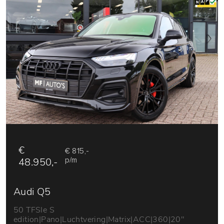
€
€ 815,-
48.950,-
p/m
Audi Q5
50 TFSIe S
edition|Pano|Luchtvering|Matrix|ACC|360|20"