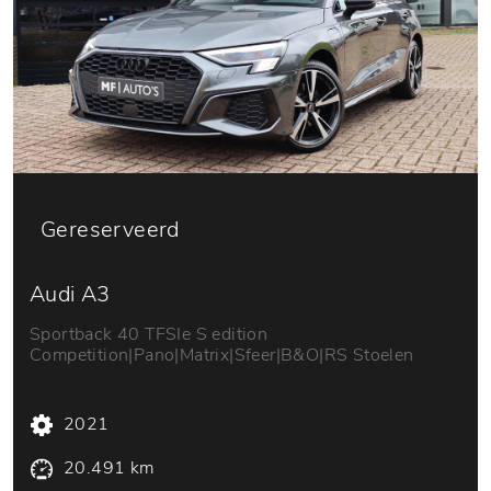
Gereserveerd
Audi A3
Sportback 40 TFSIe S edition
Competition|Pano|Matrix|Sfeer|B&O|RS Stoelen
2021
20.491 km