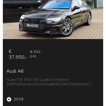
€
€ 632,-
37.950,-
p/m
Audi A6
Avant 55 TFSI V6 Quattro S Edition
340PK|Pano|HUD|Virtual|B&O|360°|Matrix|ACC
2019