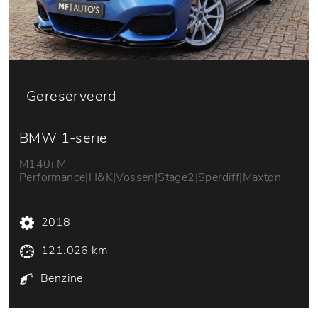
Gereserveerd
BMW 1-serie
M140i M
Performance|H&K|Vossen|Stage2|Sperdiff|Maxton
2018
121.026 km
Benzine