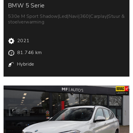
BMW 5 Serie
530e M Sport Shadow|Led|Navi|360|Carplay|Stuur &
stoelverwarming
2021
81.746 km
Hybride