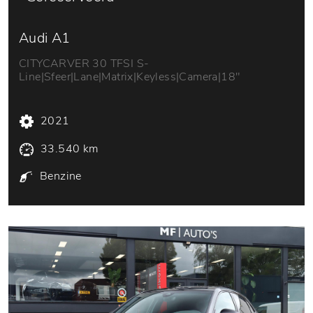
Audi A1
CITYCARVER 30 TFSI S-
Line|Sfeer|Lane|Matrix|Keyless|Camera|18"
2021
33.540 km
Benzine