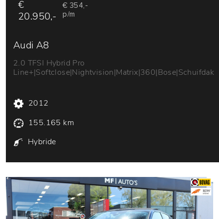
€
€ 354,-
20.950,-
p/m
Audi A8
2.0 TFSI Hybrid Pro
Line+|Softclose|Nightvision|Matrix|360|Bose|Schuifdak
2012
155.165 km
Hybride