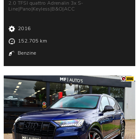
2.0 TFSI quattro Adrenalin 3x S-
Line|Pano|Keyless|B&O|ACC
2016
152.705 km
Benzine