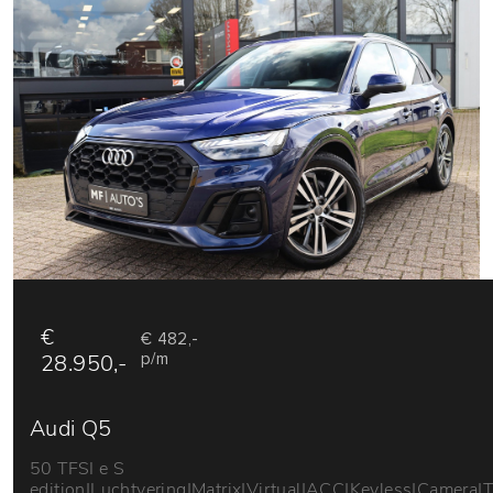
€
€ 482,-
28.950,-
p/m
Audi Q5
50 TFSI e S
edition|Luchtvering|Matrix|Virtual|ACC|Keyless|Camera|