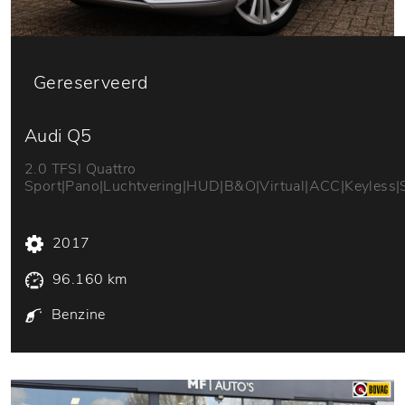
Gereserveerd
Audi Q5
2.0 TFSI Quattro
Sport|Pano|Luchtvering|HUD|B&O|Virtual|ACC|Keyless|
2017
96.160 km
Benzine