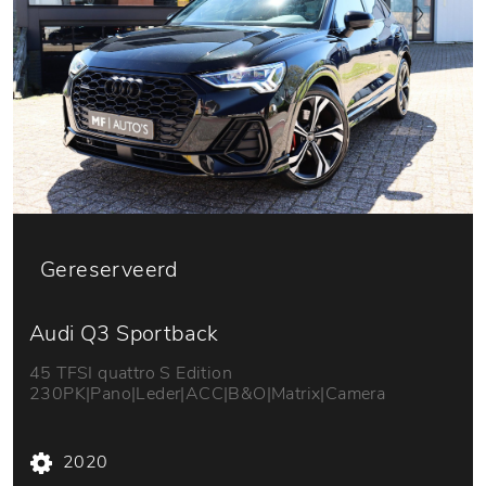
Gereserveerd
Audi Q3 Sportback
45 TFSI quattro S Edition
230PK|Pano|Leder|ACC|B&O|Matrix|Camera
2020