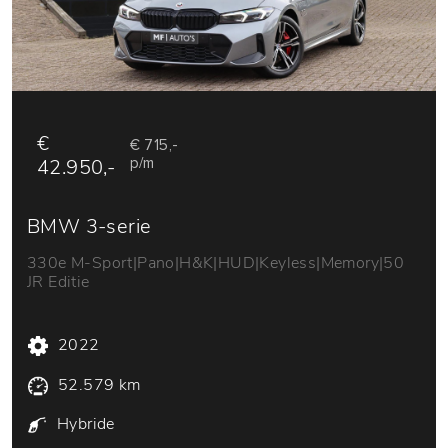
€
€ 715,-
42.950,-
p/m
BMW 3-serie
330e M-Sport|Pano|H&K|HUD|Keyless|Memory|50
JR Editie
2022
52.579 km
Hybride