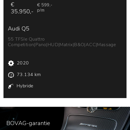
€
€ 599,-
35.950,-
p/m
Audi Q5
55 TFSIe Quattro
Competition|Pano|HUD|Matrix|B&O|ACC|Massage
2020
73.134 km
Hybride
BOVAG-garantie