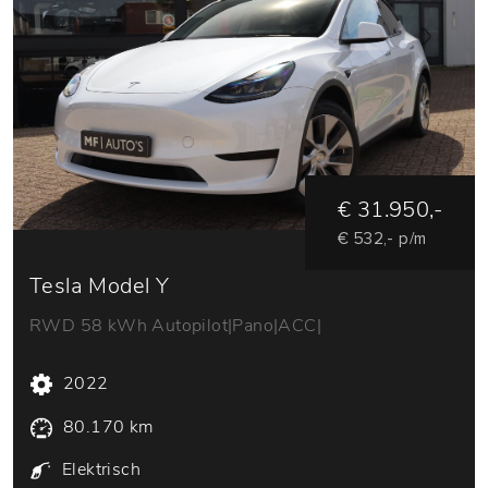
€ 31.950,-
€ 532,- p/m
Tesla Model Y
RWD 58 kWh Autopilot|Pano|ACC|
2022
80.170 km
Elektrisch