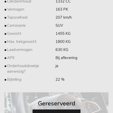
Cilinderinhoud
1332 CC
Vermogen
163 PK
Topsnelheid
207 km/h
Carrosserie
SUV
Gewicht
1455 KG
Max. trekgewicht
1800 KG
Laadvermogen
630 KG
APK
Bij aflevering
Onderhoudsboekje
ja
aanwezig?
Bijtelling
22 %
Gereserveerd