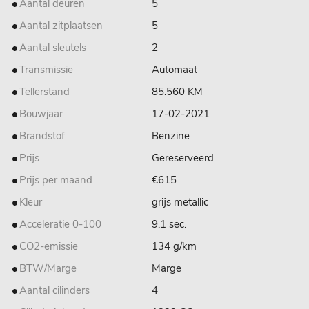
Aantal deuren
5
Aantal zitplaatsen
5
Aantal sleutels
2
Transmissie
Automaat
Tellerstand
85.560 KM
Bouwjaar
17-02-2021
Brandstof
Benzine
Prijs
Gereserveerd
Prijs per maand
€615
Kleur
grijs metallic
Acceleratie 0-100
9.1 sec.
CO2-emissie
134 g/km
BTW/Marge
Marge
Aantal cilinders
4