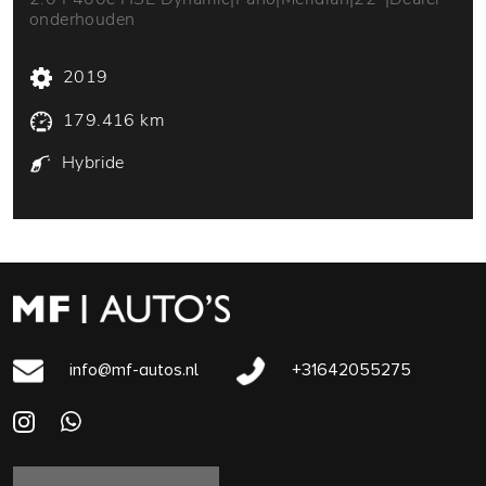
onderhouden
2019
179.416 km
Hybride
info@mf-autos.nl
+31642055275