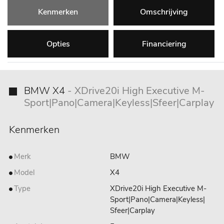
Kenmerken
Omschrijving
Opties
Financiering
BMW X4
- XDrive20i High Executive M-
Sport|Pano|Camera|Keyless|Sfeer|Carplay
Kenmerken
Merk
BMW
Model
X4
Type
XDrive20i High Executive M-
Sport|Pano|Camera|Keyless|
Sfeer|Carplay