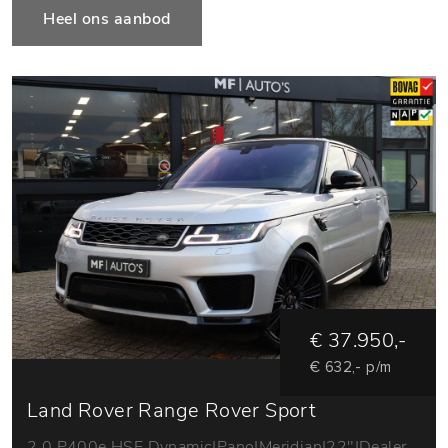
Heel ons aanbod
€ 37.950,-
€ 632,- p/m
Land Rover Range Rover Sport
2.0 P400e HSE Dynamic|Pano|Meridian|22"|Dealer