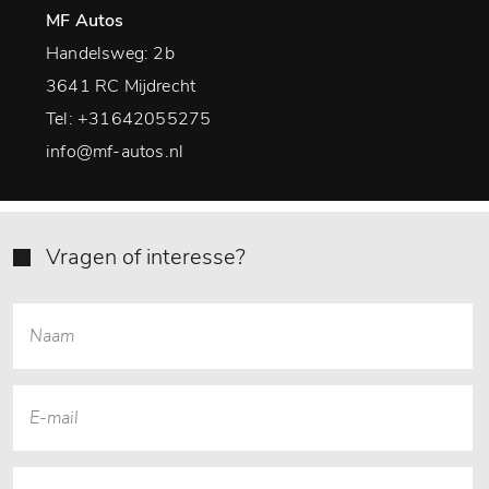
MF Autos
Handelsweg: 2b
3641 RC Mijdrecht
Tel:
+31642055275
info@mf-autos.nl
Vragen of interesse?