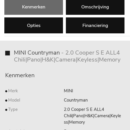
Kenmerken
Omschrijving
Opties
Financiering
MINI Countryman
- 2.0 Cooper S E ALL4
Chili|Pano|H&K|Camera|Keyless|Memory
Kenmerken
Merk
MINI
Model
Countryman
Type
2.0 Cooper S E ALL4
Chili|Pano|H&K|Camera|Keyle
ss|Memory