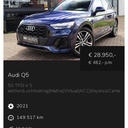
€ 28.950,-
€ 482,- p/m
Audi Q5
50 TFSI e S
edition|Luchtvering|Matrix|Virtual|ACC|Keyless|Camera|
2021
149.517 km