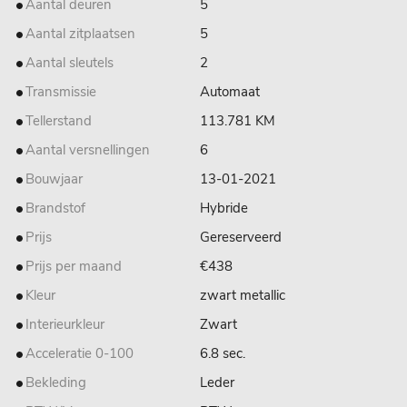
Aantal deuren
5
Aantal zitplaatsen
5
Aantal sleutels
2
Transmissie
Automaat
Tellerstand
113.781 KM
Aantal versnellingen
6
Bouwjaar
13-01-2021
Brandstof
Hybride
Prijs
Gereserveerd
Prijs per maand
€438
Kleur
zwart metallic
Interieurkleur
Zwart
Acceleratie 0-100
6.8 sec.
Bekleding
Leder