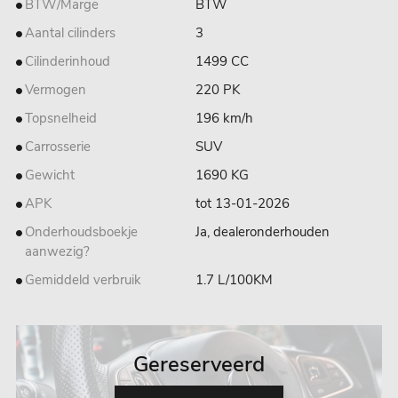
BTW/Marge
BTW
Aantal cilinders
3
Cilinderinhoud
1499 CC
Vermogen
220 PK
Topsnelheid
196 km/h
Carrosserie
SUV
Gewicht
1690 KG
APK
tot 13-01-2026
Onderhoudsboekje
Ja, dealeronderhouden
aanwezig?
Gemiddeld verbruik
1.7 L/100KM
Gereserveerd