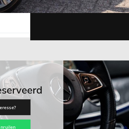
eserveerd
teresse?
Inruilen