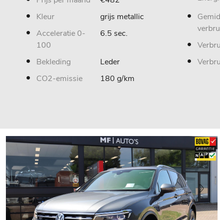
Kleur
grijs metallic
Gemid
verbru
Acceleratie 0-
6.5 sec.
100
Verbru
Bekleding
Leder
Verbr
CO2-emissie
180 g/km