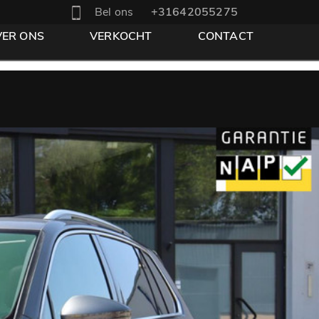
Bel ons
+31642055275
VER ONS
VERKOCHT
CONTACT