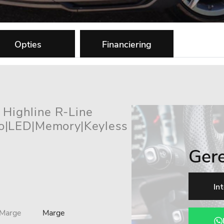
Opties
Financiering
M Highline R-Line
|LED|Memory|Keyless
Ger
In
Marge
Marge