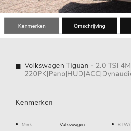
Kenmerken
Omschrijving
Volkswagen Tiguan
- 2.0 TSI 4
220PK|Pano|HUD|ACC|Dynaudio
Kenmerken
Merk
Volkswagen
BTW/