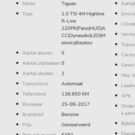
Model
Tiguan
Aantal
Type
2.0 TSI 4M Highline
Emiss
R-Line
Cilind
220PK|Pano|HUD|A
Vermo
CC|Dynaudio|LED|M
emory|Keyless
Topsn
Aantal deuren
5
Carros
Aantal zitplaatsen
5
Gewic
Aantal sleutels
2
Max. t
Transmissie
Automaat
Laadv
Tellerstand
138.850 KM
APK
Bouwjaar
25-08-2017
Onder
e aan
Brandstof
Benzine
Bijtell
Prijs
Gereserveerd
Energi
Prijs per maand
€482