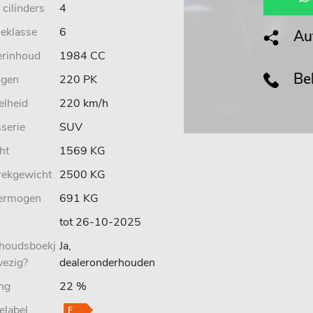
 cilinders
4
ieklasse
6
Aut
erinhoud
1984 CC
Bel
gen
220 PK
elheid
220 km/h
serie
SUV
ht
1569 KG
rekgewicht
2500 KG
ermogen
691 KG
tot 26-10-2025
houdsboekj
Ja,
wezig?
dealeronderhouden
ing
22 %
elabel