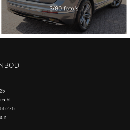
3/80 foto's
ANBOD
 2b
recht
055275
s.nl