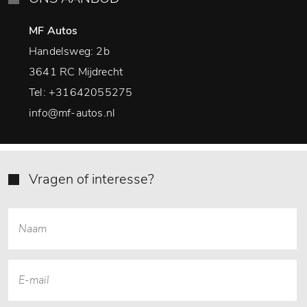
MF Autos
Handelsweg: 2b
3641 RC Mijdrecht
Tel:
+31642055275
info@mf-autos.nl
Vragen of interesse?