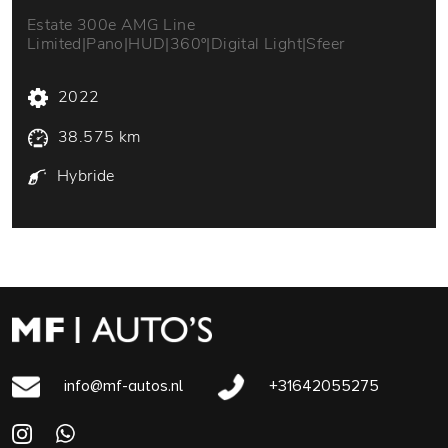
Estate 300e AMG Line
Limited|Pano|HUD|360º|Digital Light|Sfeer
2022
38.575 km
Hybride
info@mf-autos.nl
+31642055275