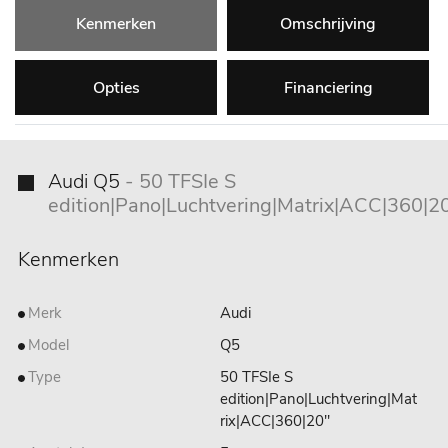
Kenmerken
Omschrijving
Opties
Financiering
Audi Q5
- 50 TFSIe S
edition|Pano|Luchtvering|Matrix|ACC|360|2
Kenmerken
Merk
Audi
Model
Q5
Type
50 TFSIe S
edition|Pano|Luchtvering|Mat
rix|ACC|360|20"