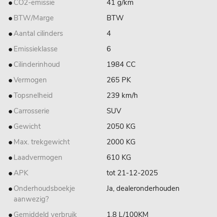
CO2-emissie
41 g/km
BTW/Marge
BTW
Aantal cilinders
4
Emissieklasse
6
Cilinderinhoud
1984 CC
Vermogen
265 PK
Topsnelheid
239 km/h
Carrosserie
SUV
Gewicht
2050 KG
Max. trekgewicht
2000 KG
Laadvermogen
610 KG
APK
tot 21-12-2025
Onderhoudsboekje
Ja, dealeronderhouden
aanwezig?
Gemiddeld verbruik
1.8 L/100KM