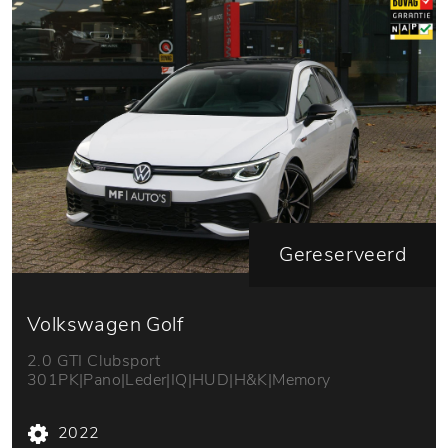
Gereserveerd
Volkswagen Golf
2.0 GTI Clubsport
301PK|Pano|Leder|IQ|HUD|H&K|Memory
2022