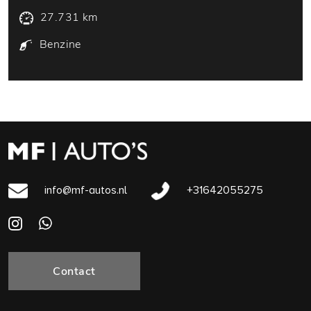
27.731 km
Benzine
info@mf-autos.nl
+31642055275
Contact