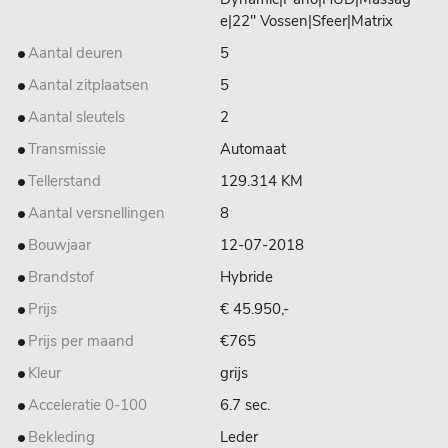
e|22" Vossen|Sfeer|Matrix
Aantal deuren
5
Aantal zitplaatsen
5
Aantal sleutels
2
Transmissie
Automaat
Tellerstand
129.314 KM
Aantal versnellingen
8
Bouwjaar
12-07-2018
Brandstof
Hybride
Prijs
€ 45.950,-
Prijs per maand
€765
Kleur
grijs
Acceleratie 0-100
6.7 sec.
Bekleding
Leder