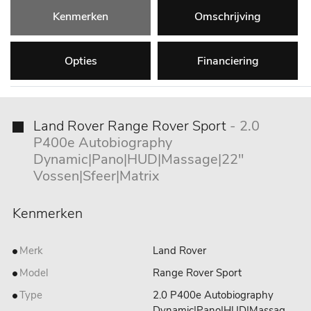
Kenmerken
Omschrijving
Opties
Financiering
Land Rover Range Rover Sport
- 2.0
P400e Autobiography
Dynamic|Pano|HUD|Massage|22"
Vossen|Sfeer|Matrix
Kenmerken
Merk
Land Rover
Model
Range Rover Sport
Type
2.0 P400e Autobiography
Dynamic|Pano|HUD|Massag