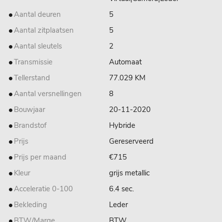
Aantal deuren
5
Aantal zitplaatsen
5
Aantal sleutels
2
Transmissie
Automaat
Tellerstand
77.029 KM
Aantal versnellingen
8
Bouwjaar
20-11-2020
Brandstof
Hybride
Prijs
Gereserveerd
Prijs per maand
€715
Kleur
grijs metallic
Acceleratie 0-100
6.4 sec.
Bekleding
Leder
BTW/Marge
BTW