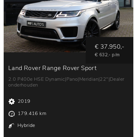
€ 37.950,-
€ 632,- p/m
Land Rover Range Rover Sport
2.0 P400e HSE Dynamic|Pano|Meridian|22"|Dealer
onderhouden
2019
179.416 km
Hybride