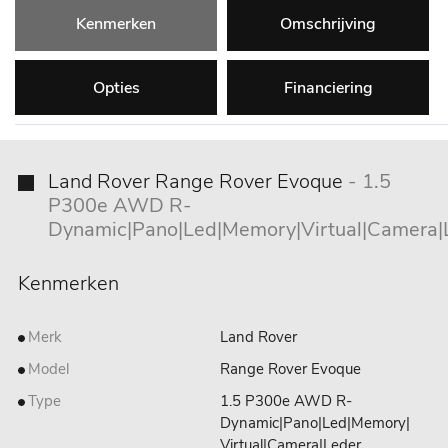
Kenmerken
Omschrijving
Opties
Financiering
Land Rover Range Rover Evoque
- 1.5
P300e AWD R-
Dynamic|Pano|Led|Memory|Virtual|Camera|
Kenmerken
Merk
Land Rover
Model
Range Rover Evoque
Type
1.5 P300e AWD R-
Dynamic|Pano|Led|Memory|
Virtual|Camera|Leder