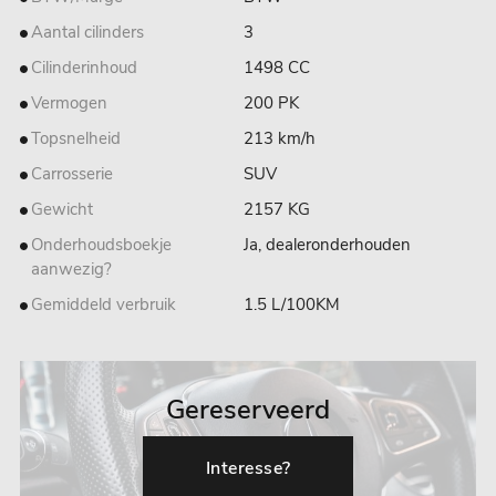
Aantal cilinders
3
Cilinderinhoud
1498 CC
Vermogen
200 PK
Topsnelheid
213 km/h
Carrosserie
SUV
Gewicht
2157 KG
Onderhoudsboekje
Ja, dealeronderhouden
aanwezig?
Gemiddeld verbruik
1.5 L/100KM
Gereserveerd
Interesse?